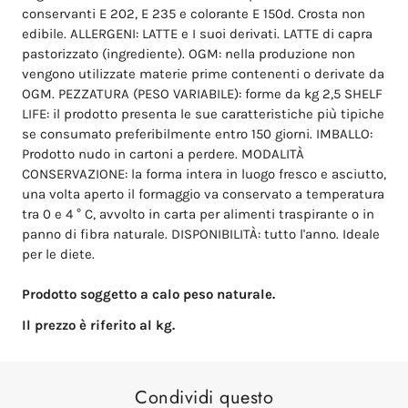
conservanti E 202, E 235 e colorante E 150d.
Crosta non
edibile.
ALLERGENI: LATTE e I suoi derivati.
LATTE di capra
pastorizzato (ingrediente).
OGM: nella produzione non
vengono utilizzate materie prime contenenti o derivate da
OGM.
PEZZATURA (PESO VARIABILE): forme da kg 2,5 SHELF
LIFE: il prodotto presenta le sue caratteristiche più tipiche
se consumato preferibilmente entro 150 giorni.
IMBALLO:
Prodotto nudo in cartoni a perdere.
MODALITÀ
CONSERVAZIONE: la forma intera in luogo fresco e asciutto,
una volta aperto il formaggio va conservato a temperatura
tra 0 e 4 ° C,
avvolto in carta per alimenti traspirante o in
panno di fibra naturale.
DISPONIBILITÀ: tutto l'anno.
Ideale
per le diete.
Prodotto soggetto a calo peso naturale.
Il prezzo è riferito al kg.
Condividi questo